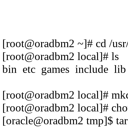
[root@oradbm2 ~]# cd /usr/
[root@oradbm2 local]# ls
bin etc games include lib
[root@oradbm2 local]# mkd
[root@oradbm2 local]# chow
[oracle@oradbm2 tmp]$ tar 